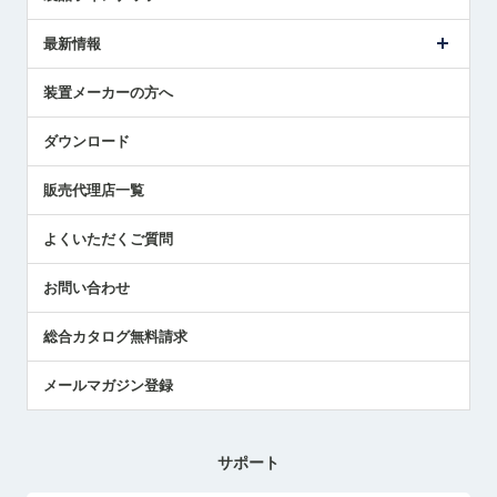
ごあいさつ
メトロールの事業
タッチスイッチ製品
最新情報
受賞履歴
ツールセッタ製品
メディア掲載
タッチプローブ製品
ニュースリリース
装置メーカーの方へ
採用情報
エアマイクロセンサ製品
メトロールの技術
国/地域/言語
アプリケーション
ダウンロード
社員ブログ
展示会レポート
販売代理店一覧
中小企業のBCP地震対策
センサのテクニカルガイド
よくいただくご質問
社長ブログ
お問い合わせ
総合カタログ無料請求
メールマガジン登録
サポート