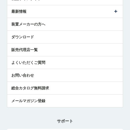
ごあいさつ
メトロールの事業
タッチスイッチ製品
最新情報
受賞履歴
ツールセッタ製品
メディア掲載
タッチプローブ製品
ニュースリリース
装置メーカーの方へ
採用情報
エアマイクロセンサ製品
メトロールの技術
国/地域/言語
アプリケーション
ダウンロード
社員ブログ
展示会レポート
販売代理店一覧
中小企業のBCP地震対策
センサのテクニカルガイド
よくいただくご質問
社長ブログ
お問い合わせ
総合カタログ無料請求
メールマガジン登録
サポート