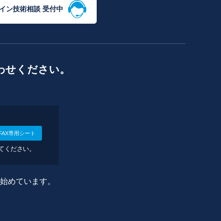
イン技術相談 受付中
わせください。
FAX専用シート
してください。
に始めています。