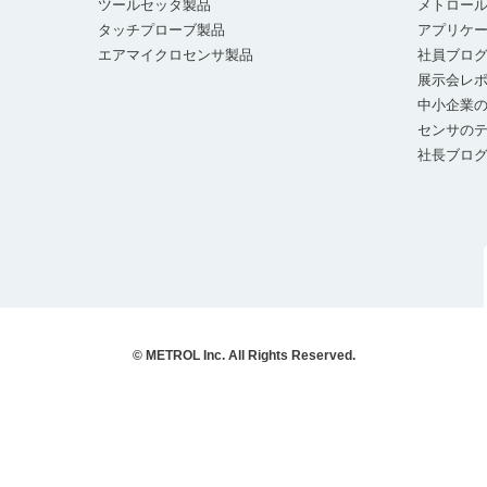
ツールセッタ製品
メトロー
タッチプローブ製品
アプリケ
エアマイクロセンサ製品
社員ブロ
展示会レ
中小企業の
センサの
社長ブロ
© METROL Inc. All Rights Reserved.