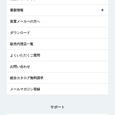
ごあいさつ
メトロールの事業
タッチスイッチ製品
最新情報
受賞履歴
ツールセッタ製品
メディア掲載
タッチプローブ製品
ニュースリリース
装置メーカーの方へ
採用情報
エアマイクロセンサ製品
メトロールの技術
国/地域/言語
アプリケーション
ダウンロード
社員ブログ
展示会レポート
販売代理店一覧
中小企業のBCP地震対策
センサのテクニカルガイド
よくいただくご質問
社長ブログ
お問い合わせ
総合カタログ無料請求
メールマガジン登録
サポート