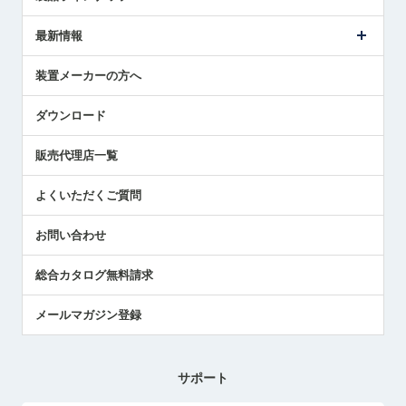
ごあいさつ
メトロールの事業
タッチスイッチ製品
最新情報
受賞履歴
ツールセッタ製品
メディア掲載
タッチプローブ製品
ニュースリリース
装置メーカーの方へ
採用情報
エアマイクロセンサ製品
メトロールの技術
国/地域/言語
アプリケーション
ダウンロード
社員ブログ
展示会レポート
販売代理店一覧
中小企業のBCP地震対策
センサのテクニカルガイド
よくいただくご質問
社長ブログ
お問い合わせ
総合カタログ無料請求
メールマガジン登録
サポート