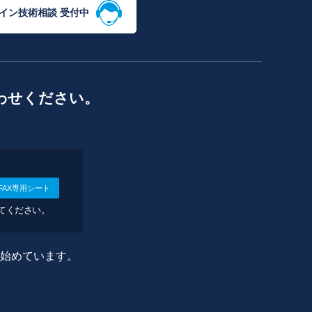
イン技術相談 受付中
わせください。
FAX専用シート
してください。
に始めています。