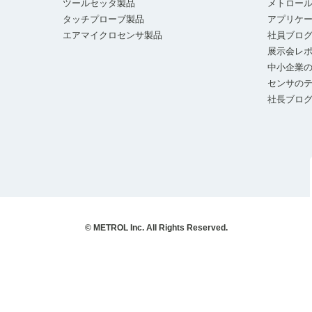
ツールセッタ製品
メトロー
タッチプローブ製品
アプリケ
エアマイクロセンサ製品
社員ブロ
展示会レ
中小企業の
センサの
社長ブロ
© METROL Inc. All Rights Reserved.