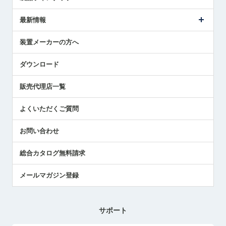
ごあいさつ
メトロールの事業
タッチスイッチ製品
最新情報
受賞履歴
ツールセッタ製品
メディア掲載
タッチプローブ製品
ニュースリリース
装置メーカーの方へ
採用情報
エアマイクロセンサ製品
メトロールの技術
国/地域/言語
アプリケーション
ダウンロード
社員ブログ
展示会レポート
販売代理店一覧
中小企業のBCP地震対策
センサのテクニカルガイド
よくいただくご質問
社長ブログ
お問い合わせ
総合カタログ無料請求
メールマガジン登録
サポート