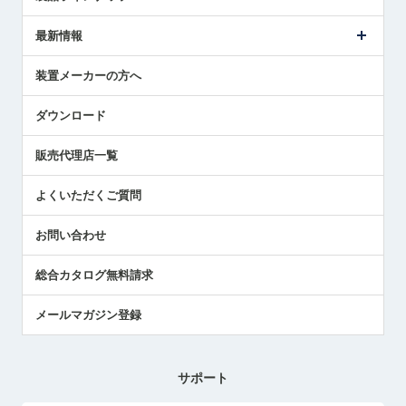
ごあいさつ
メトロールの事業
タッチスイッチ製品
最新情報
受賞履歴
ツールセッタ製品
メディア掲載
タッチプローブ製品
ニュースリリース
装置メーカーの方へ
採用情報
エアマイクロセンサ製品
メトロールの技術
国/地域/言語
アプリケーション
ダウンロード
社員ブログ
展示会レポート
販売代理店一覧
中小企業のBCP地震対策
センサのテクニカルガイド
よくいただくご質問
社長ブログ
お問い合わせ
総合カタログ無料請求
メールマガジン登録
サポート