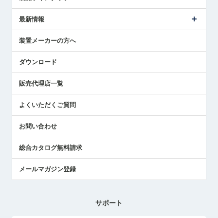
ごあいさつ
メトロールの事業
タッチスイッチ製品
最新情報
受賞履歴
ツールセッタ製品
メディア掲載
タッチプローブ製品
ニュースリリース
装置メーカーの方へ
採用情報
エアマイクロセンサ製品
メトロールの技術
国/地域/言語
アプリケーション
ダウンロード
社員ブログ
展示会レポート
販売代理店一覧
中小企業のBCP地震対策
センサのテクニカルガイド
よくいただくご質問
社長ブログ
お問い合わせ
総合カタログ無料請求
メールマガジン登録
サポート