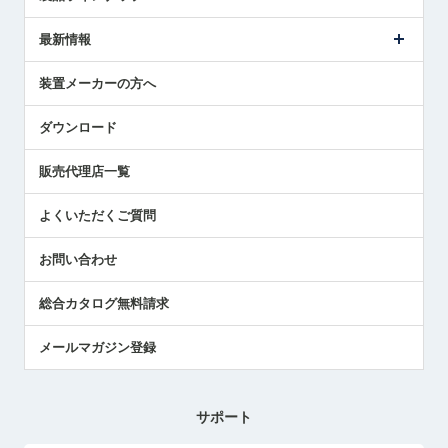
ごあいさつ
メトロールの事業
タッチスイッチ製品
最新情報
受賞履歴
ツールセッタ製品
メディア掲載
タッチプローブ製品
ニュースリリース
装置メーカーの方へ
採用情報
エアマイクロセンサ製品
メトロールの技術
国/地域/言語
アプリケーション
ダウンロード
社員ブログ
展示会レポート
販売代理店一覧
中小企業のBCP地震対策
センサのテクニカルガイド
よくいただくご質問
社長ブログ
お問い合わせ
総合カタログ無料請求
メールマガジン登録
サポート