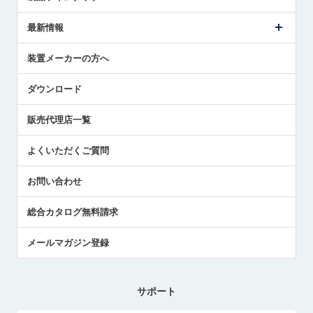
ごあいさつ
メトロールの事業
タッチスイッチ製品
最新情報
受賞履歴
ツールセッタ製品
メディア掲載
タッチプローブ製品
ニュースリリース
装置メーカーの方へ
採用情報
エアマイクロセンサ製品
メトロールの技術
国/地域/言語
アプリケーション
ダウンロード
社員ブログ
展示会レポート
販売代理店一覧
中小企業のBCP地震対策
センサのテクニカルガイド
よくいただくご質問
社長ブログ
お問い合わせ
総合カタログ無料請求
メールマガジン登録
サポート