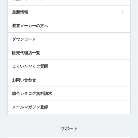
ごあいさつ
メトロールの事業
タッチスイッチ製品
最新情報
受賞履歴
ツールセッタ製品
メディア掲載
タッチプローブ製品
ニュースリリース
装置メーカーの方へ
採用情報
エアマイクロセンサ製品
メトロールの技術
国/地域/言語
アプリケーション
ダウンロード
社員ブログ
展示会レポート
販売代理店一覧
中小企業のBCP地震対策
センサのテクニカルガイド
よくいただくご質問
社長ブログ
お問い合わせ
総合カタログ無料請求
メールマガジン登録
サポート