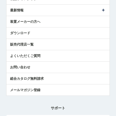
ごあいさつ
メトロールの事業
タッチスイッチ製品
最新情報
受賞履歴
ツールセッタ製品
メディア掲載
タッチプローブ製品
ニュースリリース
装置メーカーの方へ
採用情報
エアマイクロセンサ製品
メトロールの技術
国/地域/言語
アプリケーション
ダウンロード
社員ブログ
展示会レポート
販売代理店一覧
中小企業のBCP地震対策
センサのテクニカルガイド
よくいただくご質問
社長ブログ
お問い合わせ
総合カタログ無料請求
メールマガジン登録
サポート