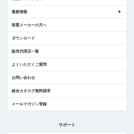
ごあいさつ
メトロールの事業
タッチスイッチ製品
最新情報
受賞履歴
ツールセッタ製品
メディア掲載
タッチプローブ製品
ニュースリリース
装置メーカーの方へ
採用情報
エアマイクロセンサ製品
メトロールの技術
国/地域/言語
アプリケーション
ダウンロード
社員ブログ
展示会レポート
販売代理店一覧
中小企業のBCP地震対策
センサのテクニカルガイド
よくいただくご質問
社長ブログ
お問い合わせ
総合カタログ無料請求
メールマガジン登録
サポート