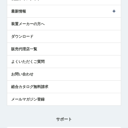
ごあいさつ
メトロールの事業
タッチスイッチ製品
最新情報
受賞履歴
ツールセッタ製品
メディア掲載
タッチプローブ製品
ニュースリリース
装置メーカーの方へ
採用情報
エアマイクロセンサ製品
メトロールの技術
国/地域/言語
アプリケーション
ダウンロード
社員ブログ
展示会レポート
販売代理店一覧
中小企業のBCP地震対策
センサのテクニカルガイド
よくいただくご質問
社長ブログ
お問い合わせ
総合カタログ無料請求
メールマガジン登録
サポート