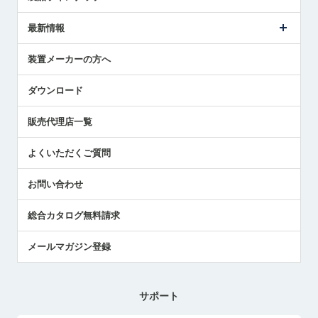
ごあいさつ
メトロールの事業
タッチスイッチ製品
最新情報
受賞履歴
ツールセッタ製品
メディア掲載
タッチプローブ製品
ニュースリリース
装置メーカーの方へ
採用情報
エアマイクロセンサ製品
メトロールの技術
国/地域/言語
アプリケーション
ダウンロード
社員ブログ
展示会レポート
販売代理店一覧
中小企業のBCP地震対策
センサのテクニカルガイド
よくいただくご質問
社長ブログ
お問い合わせ
総合カタログ無料請求
メールマガジン登録
サポート