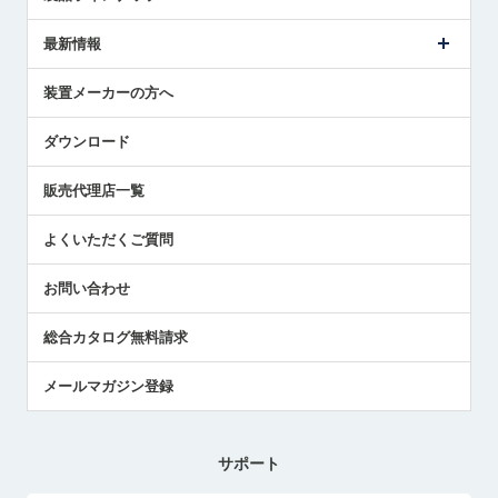
ごあいさつ
メトロールの事業
タッチスイッチ製品
最新情報
受賞履歴
ツールセッタ製品
メディア掲載
タッチプローブ製品
ニュースリリース
装置メーカーの方へ
採用情報
エアマイクロセンサ製品
メトロールの技術
国/地域/言語
アプリケーション
ダウンロード
社員ブログ
展示会レポート
販売代理店一覧
中小企業のBCP地震対策
センサのテクニカルガイド
よくいただくご質問
社長ブログ
お問い合わせ
総合カタログ無料請求
メールマガジン登録
サポート