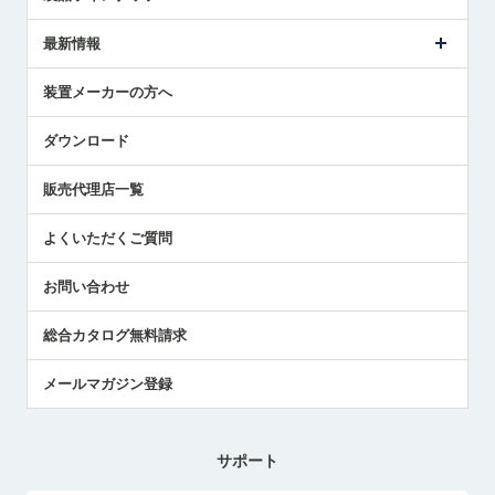
ごあいさつ
メトロールの事業
タッチスイッチ製品
最新情報
受賞履歴
ツールセッタ製品
メディア掲載
タッチプローブ製品
ニュースリリース
装置メーカーの方へ
採用情報
エアマイクロセンサ製品
メトロールの技術
国/地域/言語
アプリケーション
ダウンロード
社員ブログ
展示会レポート
販売代理店一覧
中小企業のBCP地震対策
センサのテクニカルガイド
よくいただくご質問
社長ブログ
お問い合わせ
総合カタログ無料請求
メールマガジン登録
サポート