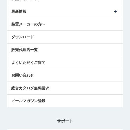
ごあいさつ
メトロールの事業
タッチスイッチ製品
最新情報
受賞履歴
ツールセッタ製品
メディア掲載
タッチプローブ製品
ニュースリリース
装置メーカーの方へ
採用情報
エアマイクロセンサ製品
メトロールの技術
国/地域/言語
アプリケーション
ダウンロード
社員ブログ
展示会レポート
販売代理店一覧
中小企業のBCP地震対策
センサのテクニカルガイド
よくいただくご質問
社長ブログ
お問い合わせ
総合カタログ無料請求
メールマガジン登録
サポート