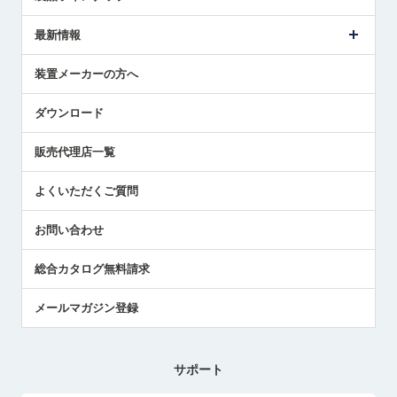
ごあいさつ
メトロールの事業
タッチスイッチ製品
最新情報
受賞履歴
ツールセッタ製品
メディア掲載
タッチプローブ製品
ニュースリリース
装置メーカーの方へ
採用情報
エアマイクロセンサ製品
メトロールの技術
国/地域/言語
アプリケーション
ダウンロード
社員ブログ
展示会レポート
販売代理店一覧
中小企業のBCP地震対策
センサのテクニカルガイド
よくいただくご質問
社長ブログ
お問い合わせ
総合カタログ無料請求
メールマガジン登録
サポート