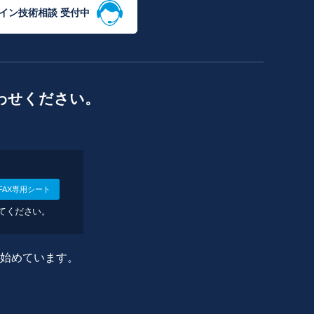
イン技術相談 受付中
わせください。
FAX専用シート
してください。
に始めています。