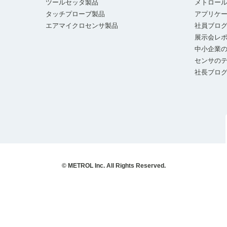
ツールセッタ製品
メトロー
タッチプローブ製品
アプリケ
エアマイクロセンサ製品
社員ブロ
展示会レ
中小企業の
センサの
社長ブロ
© METROL Inc. All Rights Reserved.