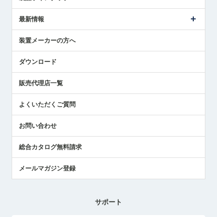
ごあいさつ
メトロールの事業
タッチスイッチ製品
最新情報
受賞履歴
ツールセッタ製品
メディア掲載
タッチプローブ製品
ニュースリリース
装置メーカーの方へ
採用情報
エアマイクロセンサ製品
メトロールの技術
国/地域/言語
アプリケーション
ダウンロード
社員ブログ
展示会レポート
販売代理店一覧
中小企業のBCP地震対策
センサのテクニカルガイド
よくいただくご質問
社長ブログ
お問い合わせ
総合カタログ無料請求
メールマガジン登録
サポート