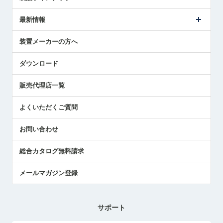
ごあいさつ
メトロールの事業
タッチスイッチ製品
最新情報
受賞履歴
ツールセッタ製品
メディア掲載
タッチプローブ製品
ニュースリリース
装置メーカーの方へ
採用情報
エアマイクロセンサ製品
メトロールの技術
国/地域/言語
アプリケーション
ダウンロード
社員ブログ
展示会レポート
販売代理店一覧
中小企業のBCP地震対策
センサのテクニカルガイド
よくいただくご質問
社長ブログ
お問い合わせ
総合カタログ無料請求
メールマガジン登録
サポート