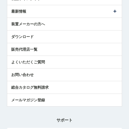
ごあいさつ
メトロールの事業
タッチスイッチ製品
最新情報
受賞履歴
ツールセッタ製品
メディア掲載
タッチプローブ製品
ニュースリリース
装置メーカーの方へ
採用情報
エアマイクロセンサ製品
メトロールの技術
国/地域/言語
アプリケーション
ダウンロード
社員ブログ
展示会レポート
販売代理店一覧
中小企業のBCP地震対策
センサのテクニカルガイド
よくいただくご質問
社長ブログ
お問い合わせ
総合カタログ無料請求
メールマガジン登録
サポート