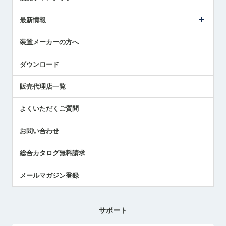
ごあいさつ
メトロールの事業
タッチスイッチ製品
最新情報
受賞履歴
ツールセッタ製品
メディア掲載
タッチプローブ製品
ニュースリリース
装置メーカーの方へ
採用情報
エアマイクロセンサ製品
メトロールの技術
国/地域/言語
アプリケーション
ダウンロード
社員ブログ
展示会レポート
販売代理店一覧
中小企業のBCP地震対策
センサのテクニカルガイド
よくいただくご質問
社長ブログ
お問い合わせ
総合カタログ無料請求
メールマガジン登録
サポート