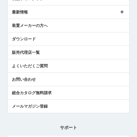
ごあいさつ
メトロールの事業
タッチスイッチ製品
最新情報
受賞履歴
ツールセッタ製品
メディア掲載
タッチプローブ製品
ニュースリリース
装置メーカーの方へ
採用情報
エアマイクロセンサ製品
メトロールの技術
国/地域/言語
アプリケーション
ダウンロード
社員ブログ
展示会レポート
販売代理店一覧
中小企業のBCP地震対策
センサのテクニカルガイド
よくいただくご質問
社長ブログ
お問い合わせ
総合カタログ無料請求
メールマガジン登録
サポート