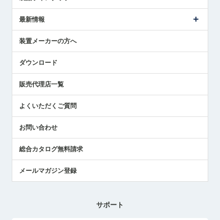
ごあいさつ
メトロールの事業
タッチスイッチ製品
最新情報
受賞履歴
ツールセッタ製品
メディア掲載
タッチプローブ製品
ニュースリリース
装置メーカーの方へ
採用情報
エアマイクロセンサ製品
メトロールの技術
国/地域/言語
アプリケーション
ダウンロード
社員ブログ
展示会レポート
販売代理店一覧
中小企業のBCP地震対策
センサのテクニカルガイド
よくいただくご質問
社長ブログ
お問い合わせ
総合カタログ無料請求
メールマガジン登録
サポート