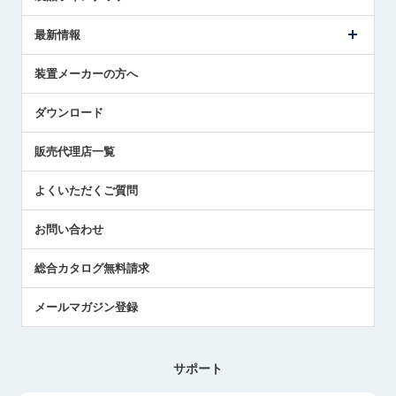
ごあいさつ
メトロールの事業
タッチスイッチ製品
最新情報
受賞履歴
ツールセッタ製品
メディア掲載
タッチプローブ製品
ニュースリリース
装置メーカーの方へ
採用情報
エアマイクロセンサ製品
メトロールの技術
国/地域/言語
アプリケーション
ダウンロード
社員ブログ
展示会レポート
販売代理店一覧
中小企業のBCP地震対策
センサのテクニカルガイド
よくいただくご質問
社長ブログ
お問い合わせ
総合カタログ無料請求
メールマガジン登録
サポート