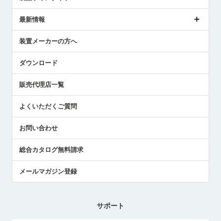
ごあいさつ
メトロールの事業
タッチスイッチ製品
最新情報
受賞履歴
ツールセッタ製品
メディア掲載
タッチプローブ製品
ニュースリリース
装置メーカーの方へ
採用情報
エアマイクロセンサ製品
メトロールの技術
国/地域/言語
アプリケーション
ダウンロード
社員ブログ
展示会レポート
販売代理店一覧
中小企業のBCP地震対策
センサのテクニカルガイド
よくいただくご質問
社長ブログ
お問い合わせ
総合カタログ無料請求
メールマガジン登録
サポート