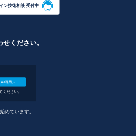
イン技術相談 受付中
わせください。
FAX専用シート
してください。
に始めています。