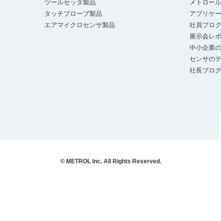
ツールセッタ製品
メトロー
タッチプローブ製品
アプリケ
エアマイクロセンサ製品
社員ブロ
展示会レ
中小企業の
センサの
社長ブロ
© METROL Inc. All Rights Reserved.