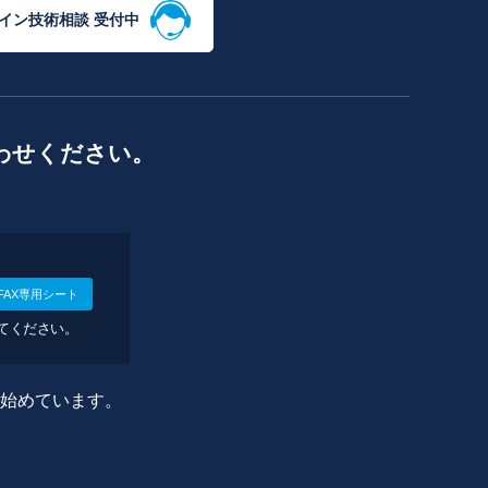
イン技術相談 受付中
わせください。
FAX専用シート
してください。
に始めています。