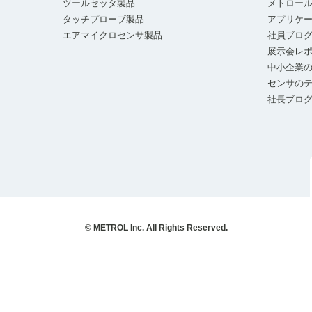
ツールセッタ製品
メトロー
タッチプローブ製品
アプリケ
エアマイクロセンサ製品
社員ブロ
展示会レ
中小企業の
センサの
社長ブロ
© METROL Inc. All Rights Reserved.