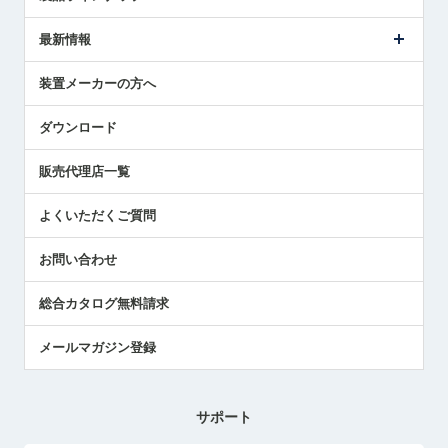
ごあいさつ
メトロールの事業
タッチスイッチ製品
最新情報
受賞履歴
ツールセッタ製品
メディア掲載
タッチプローブ製品
ニュースリリース
装置メーカーの方へ
採用情報
エアマイクロセンサ製品
メトロールの技術
国/地域/言語
アプリケーション
ダウンロード
社員ブログ
展示会レポート
販売代理店一覧
中小企業のBCP地震対策
センサのテクニカルガイド
よくいただくご質問
社長ブログ
お問い合わせ
総合カタログ無料請求
メールマガジン登録
サポート