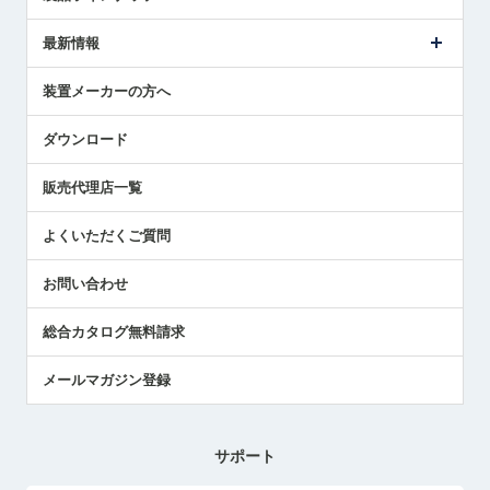
ごあいさつ
メトロールの事業
タッチスイッチ製品
最新情報
受賞履歴
ツールセッタ製品
メディア掲載
タッチプローブ製品
ニュースリリース
装置メーカーの方へ
採用情報
エアマイクロセンサ製品
メトロールの技術
国/地域/言語
アプリケーション
ダウンロード
社員ブログ
展示会レポート
販売代理店一覧
中小企業のBCP地震対策
センサのテクニカルガイド
よくいただくご質問
社長ブログ
お問い合わせ
総合カタログ無料請求
メールマガジン登録
サポート