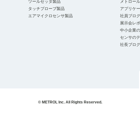
ツールセッタ製品
メトロー
タッチプローブ製品
アプリケ
エアマイクロセンサ製品
社員ブロ
展示会レ
中小企業の
センサの
社長ブロ
© METROL Inc. All Rights Reserved.