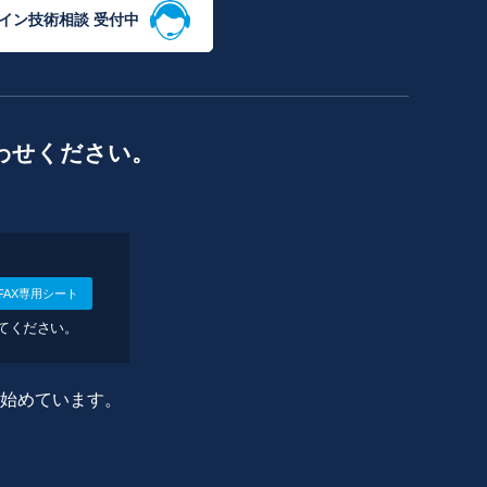
イン技術相談 受付中
わせください。
FAX専用シート
してください。
に始めています。