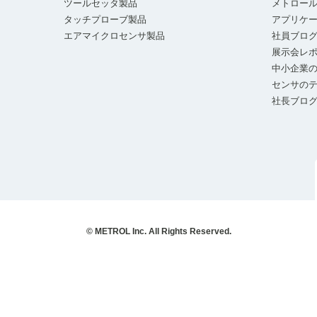
ツールセッタ製品
メトロー
タッチプローブ製品
アプリケ
エアマイクロセンサ製品
社員ブロ
展示会レ
中小企業の
センサの
社長ブロ
© METROL Inc. All Rights Reserved.