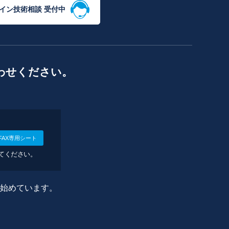
イン技術相談 受付中
わせください。
FAX専用シート
してください。
に始めています。