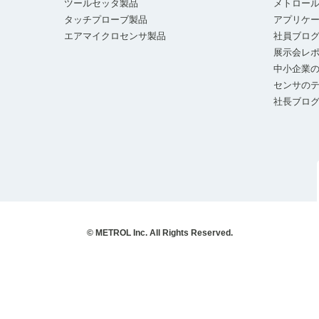
ツールセッタ製品
メトロー
タッチプローブ製品
アプリケ
エアマイクロセンサ製品
社員ブロ
展示会レ
中小企業の
センサの
社長ブロ
© METROL Inc. All Rights Reserved.