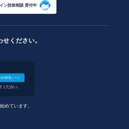
イン技術相談 受付中
わせください。
FAX専用シート
してください。
に始めています。