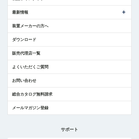
ごあいさつ
メトロールの事業
タッチスイッチ製品
最新情報
受賞履歴
ツールセッタ製品
メディア掲載
タッチプローブ製品
ニュースリリース
装置メーカーの方へ
採用情報
エアマイクロセンサ製品
メトロールの技術
国/地域/言語
アプリケーション
ダウンロード
社員ブログ
展示会レポート
販売代理店一覧
中小企業のBCP地震対策
センサのテクニカルガイド
よくいただくご質問
社長ブログ
お問い合わせ
総合カタログ無料請求
メールマガジン登録
サポート