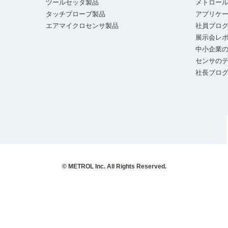
ツールセッタ製品
メトロー
タッチプローブ製品
アプリケ
エアマイクロセンサ製品
社員ブロ
展示会レ
中小企業の
センサの
社長ブロ
© METROL Inc. All Rights Reserved.