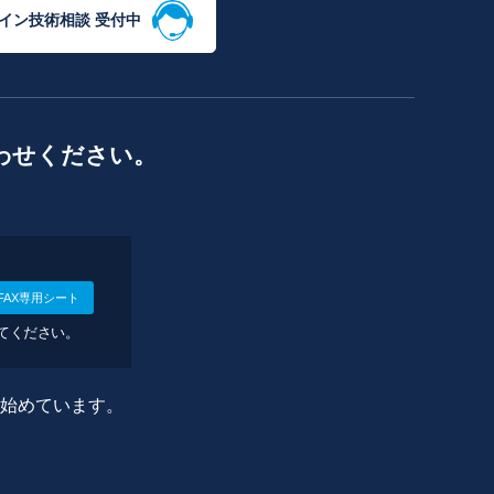
イン技術相談 受付中
わせください。
FAX専用シート
してください。
に始めています。