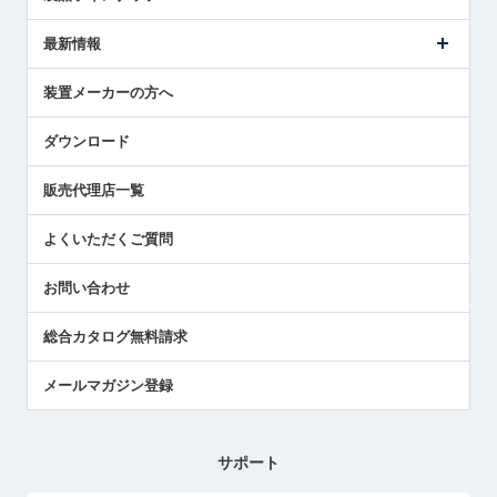
ごあいさつ
メトロールの事業
タッチスイッチ製品
最新情報
受賞履歴
ツールセッタ製品
メディア掲載
タッチプローブ製品
ニュースリリース
装置メーカーの方へ
採用情報
エアマイクロセンサ製品
メトロールの技術
国/地域/言語
アプリケーション
ダウンロード
社員ブログ
展示会レポート
販売代理店一覧
中小企業のBCP地震対策
センサのテクニカルガイド
よくいただくご質問
社長ブログ
お問い合わせ
総合カタログ無料請求
メールマガジン登録
サポート