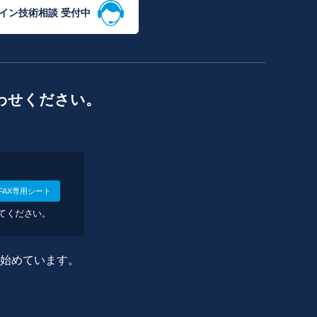
イン技術相談 受付中
わせください。
FAX専用シート
してください。
に始めています。