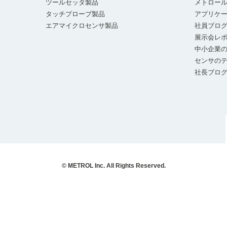
ツールセッタ製品
メトロー
タッチプローブ製品
アプリケ
エアマイクロセンサ製品
社員ブロ
展示会レ
中小企業の
センサの
社長ブロ
© METROL Inc. All Rights Reserved.