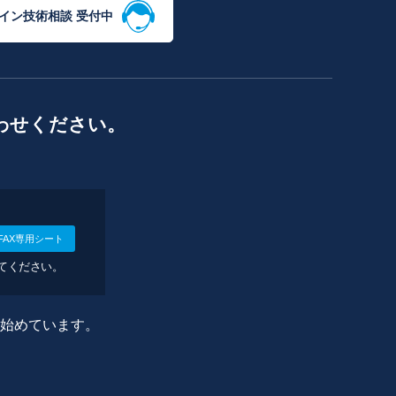
イン技術相談 受付中
わせください。
FAX専用シート
してください。
に始めています。