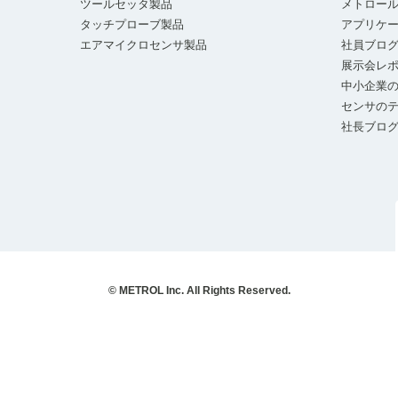
ツールセッタ製品
メトロー
タッチプローブ製品
アプリケ
エアマイクロセンサ製品
社員ブロ
展示会レ
中小企業の
センサの
社長ブロ
© METROL Inc. All Rights Reserved.