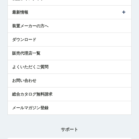
ごあいさつ
メトロールの事業
タッチスイッチ製品
最新情報
受賞履歴
ツールセッタ製品
メディア掲載
タッチプローブ製品
ニュースリリース
装置メーカーの方へ
採用情報
エアマイクロセンサ製品
メトロールの技術
国/地域/言語
アプリケーション
ダウンロード
社員ブログ
展示会レポート
販売代理店一覧
中小企業のBCP地震対策
センサのテクニカルガイド
よくいただくご質問
社長ブログ
お問い合わせ
総合カタログ無料請求
メールマガジン登録
サポート