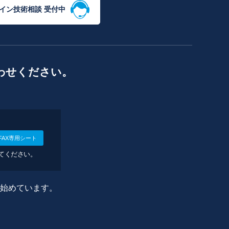
イン技術相談 受付中
わせください。
FAX専用シート
してください。
に始めています。