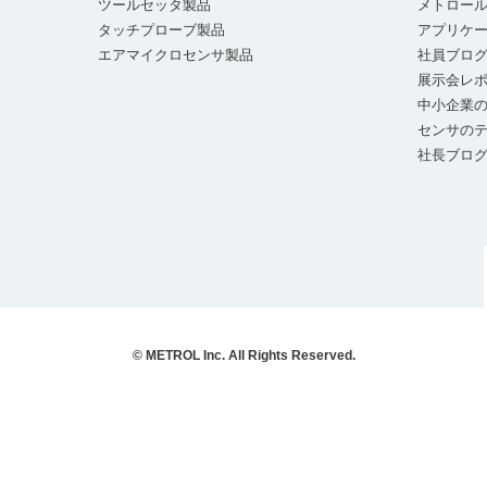
ツールセッタ製品
メトロー
タッチプローブ製品
アプリケ
エアマイクロセンサ製品
社員ブロ
展示会レ
中小企業の
センサの
社長ブロ
© METROL Inc. All Rights Reserved.