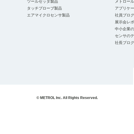
ツールセッタ製品
メトロー
タッチプローブ製品
アプリケ
エアマイクロセンサ製品
社員ブロ
展示会レ
中小企業の
センサの
社長ブロ
© METROL Inc. All Rights Reserved.