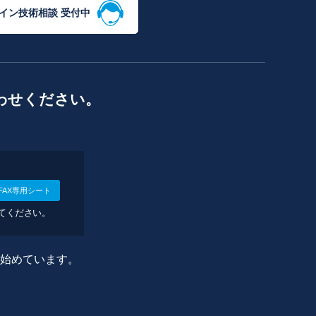
イン技術相談 受付中
わせください。
FAX専用シート
してください。
に始めています。