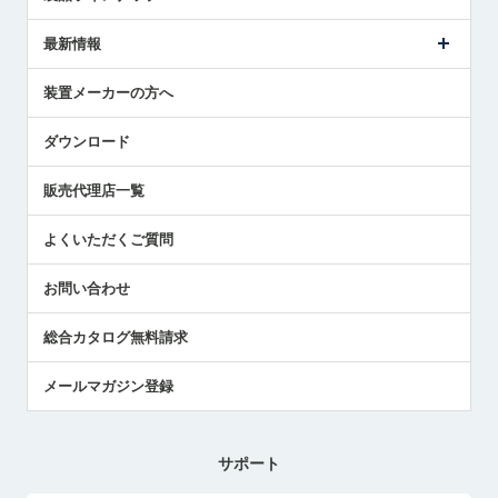
ごあいさつ
メトロールの事業
タッチスイッチ製品
最新情報
受賞履歴
ツールセッタ製品
メディア掲載
タッチプローブ製品
ニュースリリース
装置メーカーの方へ
採用情報
エアマイクロセンサ製品
メトロールの技術
国/地域/言語
アプリケーション
ダウンロード
社員ブログ
展示会レポート
販売代理店一覧
中小企業のBCP地震対策
センサのテクニカルガイド
よくいただくご質問
社長ブログ
お問い合わせ
総合カタログ無料請求
メールマガジン登録
サポート