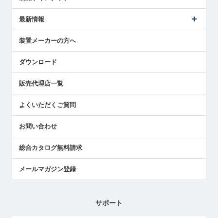
ごあいさつ
メトロールの事業
タッチスイッチ製品
最新情報
受賞履歴
ツールセッタ製品
メディア掲載
タッチプローブ製品
ニュースリリース
装置メーカーの方へ
採用情報
エアマイクロセンサ製品
メトロールの技術
国/地域/言語
アプリケーション
ダウンロード
社員ブログ
展示会レポート
販売代理店一覧
中小企業のBCP地震対策
センサのテクニカルガイド
よくいただくご質問
社長ブログ
お問い合わせ
総合カタログ無料請求
メールマガジン登録
サポート