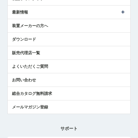
ごあいさつ
メトロールの事業
タッチスイッチ製品
最新情報
受賞履歴
ツールセッタ製品
メディア掲載
タッチプローブ製品
ニュースリリース
装置メーカーの方へ
採用情報
エアマイクロセンサ製品
メトロールの技術
国/地域/言語
アプリケーション
ダウンロード
社員ブログ
展示会レポート
販売代理店一覧
中小企業のBCP地震対策
センサのテクニカルガイド
よくいただくご質問
社長ブログ
お問い合わせ
総合カタログ無料請求
メールマガジン登録
サポート