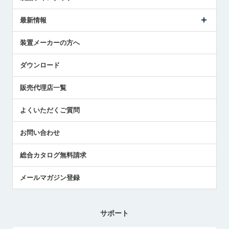
ごあいさつ
メトロールの事業
タッチスイッチ製品
最新情報
受賞履歴
ツールセッタ製品
メディア掲載
タッチプローブ製品
ニュースリリース
装置メーカーの方へ
採用情報
エアマイクロセンサ製品
メトロールの技術
国/地域/言語
アプリケーション
ダウンロード
社員ブログ
展示会レポート
販売代理店一覧
中小企業のBCP地震対策
センサのテクニカルガイド
よくいただくご質問
社長ブログ
お問い合わせ
総合カタログ無料請求
メールマガジン登録
サポート