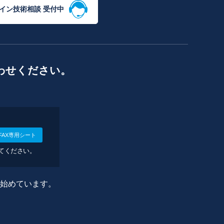
イン技術相談 受付中
わせください。
FAX専用シート
してください。
に始めています。