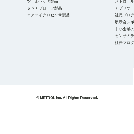
ツールセッタ製品
メトロー
タッチプローブ製品
アプリケ
エアマイクロセンサ製品
社員ブロ
展示会レ
中小企業の
センサの
社長ブロ
© METROL Inc. All Rights Reserved.