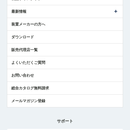
ごあいさつ
メトロールの事業
タッチスイッチ製品
最新情報
受賞履歴
ツールセッタ製品
メディア掲載
タッチプローブ製品
ニュースリリース
装置メーカーの方へ
採用情報
エアマイクロセンサ製品
メトロールの技術
国/地域/言語
アプリケーション
ダウンロード
社員ブログ
展示会レポート
販売代理店一覧
中小企業のBCP地震対策
センサのテクニカルガイド
よくいただくご質問
社長ブログ
お問い合わせ
総合カタログ無料請求
メールマガジン登録
サポート